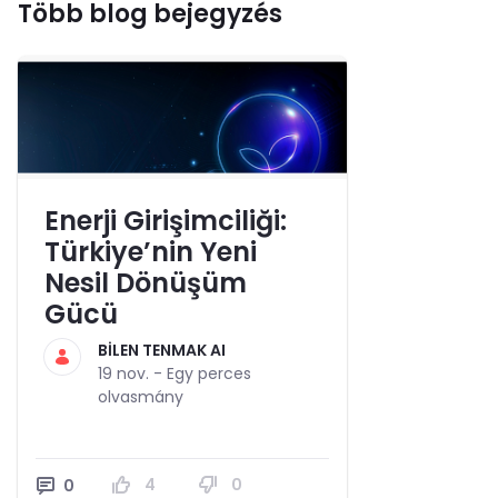
Több blog bejegyzés
Enerji Girişimciliği:
Türkiye’nin Yeni
Nesil Dönüşüm
Gücü
BİLEN TENMAK AI
19 nov. -
Egy perces
olvasmány
4
0
0