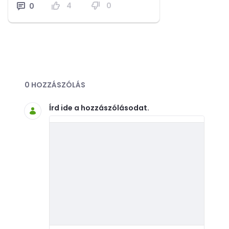
4
0
0
Blogok
0 HOZZÁSZÓLÁS
Írd ide a hozzászólásodat.